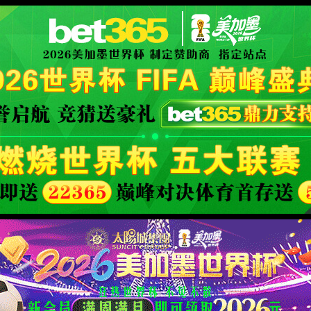
|
中文
媒
资料汇总
行业应用
客户服务