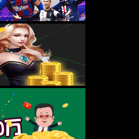
与1862金沙集团互动