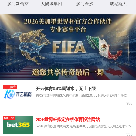
最新新闻:
2026/02/24
乐清市委书记戴旭强赴1862金沙集团开展新春慰问
2026/01/26
浓情腊八，粥暖人心 | 1862金沙集团开展腊八节送
2026/01/05
乐清市委常委、柳市镇党委书记陈鹏一行莅临1862
2025/12/03
中铁集团和机电商会领导一行莅临1862金沙集团参
2025/10/14
浙江省经信厅领导一行莅临1862金沙集团调研数字
热销产品
共同信息
服务与支持
断路器
集团荣誉资质
质量与服务承诺
万能式断路器
专利证书
客户服务中心
工控电器
体系认证证书
常见问题
仪器仪表
低压元器件类CQC证书
投诉与建议
互感器
国际认证证书
打假维权