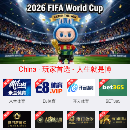
1862金沙集团
|
中文
首 页
产品资讯
资料汇总