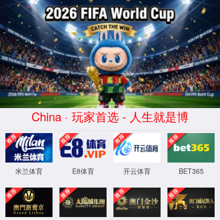
1862金沙集团
|
中文
首 页
产品资讯
资料汇总