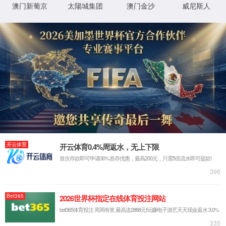
最新新闻:
2026/02/24
乐清市委书记戴旭强赴1862金沙集团开展新春慰问
2026/01/26
浓情腊八，粥暖人心 | 1862金沙集团开展腊八节送
2026/01/05
乐清市委常委、柳市镇党委书记陈鹏一行莅临1862
2025/12/03
中铁集团和机电商会领导一行莅临1862金沙集团参
2025/10/14
浙江省经信厅领导一行莅临1862金沙集团调研数字
热销产品
共同信息
服务与支持
断路器
集团荣誉资质
质量与服务承诺
万能式断路器
专利证书
客户服务中心
工控电器
体系认证证书
常见问题
仪器仪表
低压元器件类CQC证书
投诉与建议
互感器
国际认证证书
打假维权