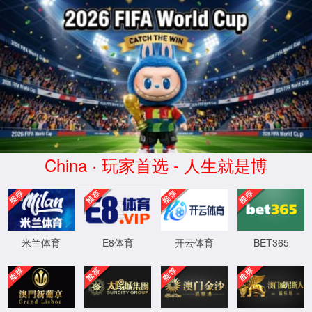
1862金沙集团
|
中文
首 页
产品资讯
资料汇总