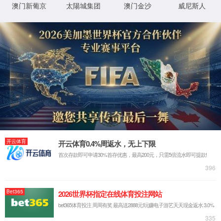
最新新闻:
2026/02/24
乐清市委书记戴旭强赴1862金沙集团开展新春慰问
2026/01/26
浓情腊八，粥暖人心 | 1862金沙集团开展腊八节送
2026/01/05
乐清市委常委、柳市镇党委书记陈鹏一行莅临1862
2025/12/03
中铁集团和机电商会领导一行莅临1862金沙集团参
2025/10/14
浙江省经信厅领导一行莅临1862金沙集团调研数字
热销产品
共同信息
服务与支持
断路器
集团荣誉资质
质量与服务承诺
万能式断路器
专利证书
客户服务中心
工控电器
体系认证证书
常见问题
仪器仪表
低压元器件类CQC证书
投诉与建议
互感器
国际认证证书
打假维权