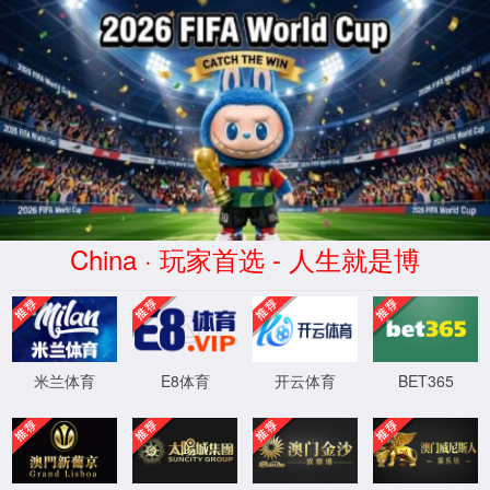
1862金沙集团
|
中文
首 页
产品资讯
资料汇总