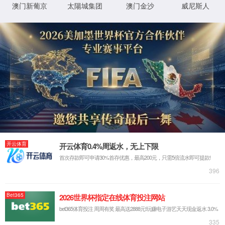
最新新闻:
2026/02/24
乐清市委书记戴旭强赴1862金沙集团开展新春慰问
2026/01/26
浓情腊八，粥暖人心 | 1862金沙集团开展腊八节送
2026/01/05
乐清市委常委、柳市镇党委书记陈鹏一行莅临1862
2025/12/03
中铁集团和机电商会领导一行莅临1862金沙集团参
2025/10/14
浙江省经信厅领导一行莅临1862金沙集团调研数字
热销产品
共同信息
服务与支持
断路器
集团荣誉资质
质量与服务承诺
万能式断路器
专利证书
客户服务中心
工控电器
体系认证证书
常见问题
仪器仪表
低压元器件类CQC证书
投诉与建议
互感器
国际认证证书
打假维权