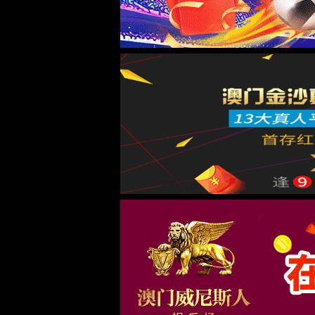
关于1862金沙集团
关于1862金沙集团
公司简介
企业视频
企业文化
董事长致辞
发展历程
荣誉资质
生产车间
行业应用