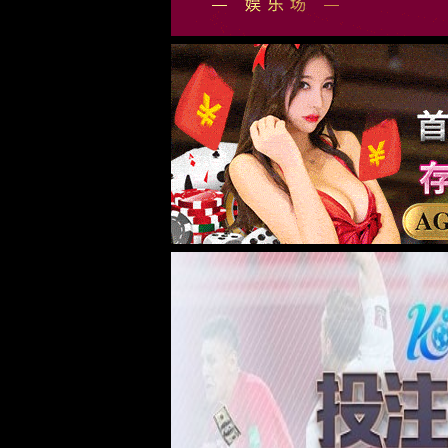
行业应用
工程案例
解决方案
客户服务
客户服务
服务承诺
打假维权
下载中心
新闻资讯
新闻资讯