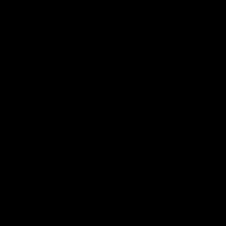
查看详细
1862金沙集团的愿景
双擎驱动 · 智联未来
查看详细