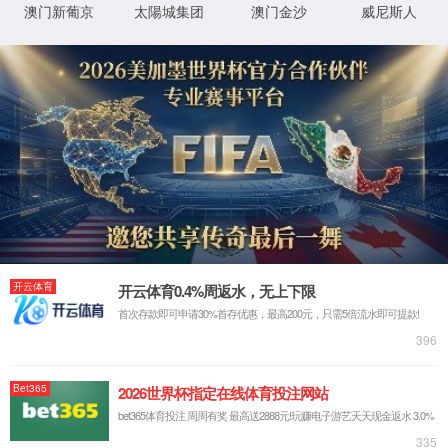
最新新闻:
2026/02/24
乐清市委书记戴旭强赴1862金沙集团开展新春慰问
2026/01/26
浓情腊八，粥暖人心 | 1862金沙集团开展腊八节送
2026/01/05
乐清市委常委、柳市镇党委书记陈鹏一行莅临1862
2025/12/03
中铁集团和机电商会领导一行莅临1862金沙集团参
2025/10/14
浙江省经信厅领导一行莅临1862金沙集团调研数字
热销产品
共同信息
服务与支持
断路器
集团荣誉资质
质量与服务承诺
万能式断路器
专利证书
客户服务中心
工控电器
体系认证证书
常见问题
仪器仪表
低压元器件类CQC证书
投诉与建议
互感器
国际认证证书
打假维权