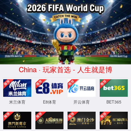
1862金沙集团
|
中文
首 页
产品资讯
资料汇总