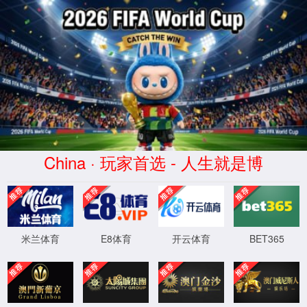
1862金沙集团
|
中文
首 页
产品资讯
资料汇总