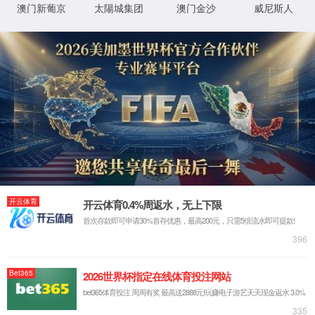
最新新闻:
2026/02/24
乐清市委书记戴旭强赴1862金沙集团开展新春慰问
2026/01/26
浓情腊八，粥暖人心 | 1862金沙集团开展腊八节送
2026/01/05
乐清市委常委、柳市镇党委书记陈鹏一行莅临1862
2025/12/03
中铁集团和机电商会领导一行莅临1862金沙集团参
2025/10/14
浙江省经信厅领导一行莅临1862金沙集团调研数字
热销产品
共同信息
服务与支持
断路器
集团荣誉资质
质量与服务承诺
万能式断路器
专利证书
客户服务中心
工控电器
体系认证证书
常见问题
仪器仪表
低压元器件类CQC证书
投诉与建议
互感器
国际认证证书
打假维权